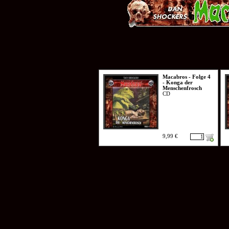
Macabros - Folge 4
- Konga der
Menschenfrosch
CD
9,99 €