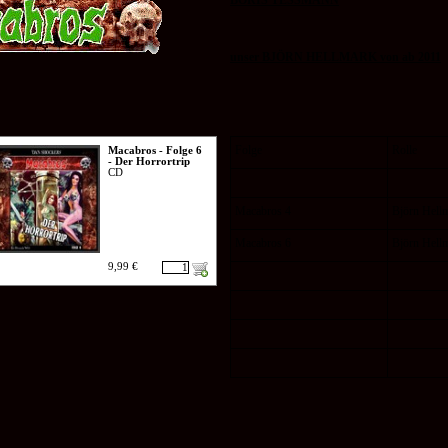
BORIS TESSMANN
unser BJÖRN HELLMARK von ab 2011
Folge
Rolle
Macabros - Folge 6
- Der Horrortrip
CD
Macabros 4
Björn Hell
Macabros 6
Björn Hell
9,99 €