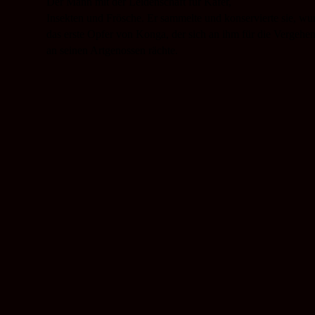
Der Mann mit der Leidenschaft für Käfer,
Insekten und Frösche. Er sammelte und konservierte sie, wu
das erste Opfer von Konga, der sich an ihm für die Vergehe
an seinen Artgenossen rächte.