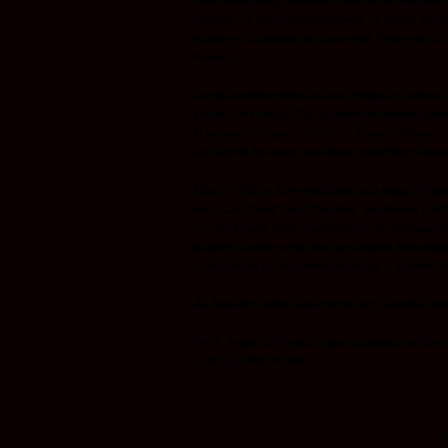
Sein Debüt gelang Grasmück 1956 mit der Kurzgesc
Kosmos“ im Leihbuchverlag Bewin. Es folgten eine R
schrieb er Heftromane im Zauberkreis Verlag und in 
Western.
Bereits in seinen ersten Büchern verband er Science-
F
geht um" bei Bewin 1962. In seinen bekanntesten Ser
Macabros noch dazu verstärkt auf Fantasy-
Elemente i
und schreib die ersten Jahre deren Reihe Silber Grusel
Mitte der 1980er Jahre erschienen auch einige Hörsp
dem „Larry Brent“ und „Macabros“ erschienen, von P
kurzzeitig durch den neu gegründeten Zaubermond-
Ve
aufgelegt, wobei jeweils zwei der früheren Heftroman
weitergeführt, die von Fremdautoren (u. a. Manfred 
Ab Mitte der 1980er Jahre machte sich Grasmück mit 
Am 7. August 2007 starb Jürgen Grasmück im Alter vo
QUELLE WIKIPEDIA
T