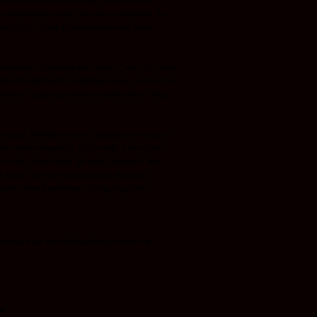
schien dann sein erster Roman „Die Macht im
 Romanhefte zwang, sich neu zu orientieren. So
rlag Gerry-
Thook-
Kriminalromane und einen
zweiteiler "Testament des Grauens" und "Die Angst
benfalls zahlreiche SF-
Elemente unter, wobei er für
enstein“-
Spannungsromane im Zauberkreis Verlag
e hinzu. 1984/85 wurde der Zauberkreis-
Verlag, in
en wurden eingestellt. 1994 wurde „Larry Brent“
 sowohl „Larry Brent“ als auch „Macabros“ neu
rry Brent“ wird dort auch mit neuen Romanen
acabros beim Zaubermond Verlag fortgeführt.
bensjahr auf einen Rollstuhl angewiesen war.
n!