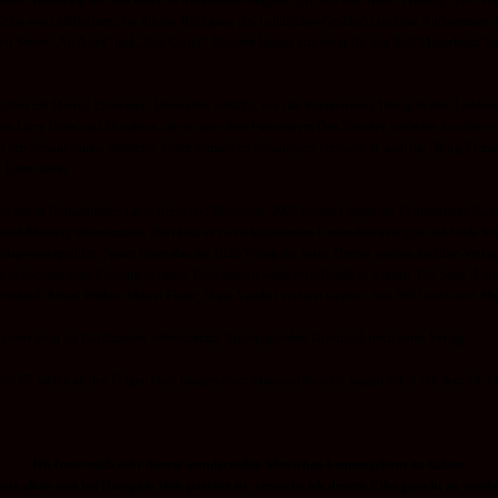
hichte Atomkrieg auf dem Mars im Andromeda-
Magazin (Nr. 69) von Walter Ernsting. 1957 er
eihe von Leihbüchern, bis ihn der Rückgang des Leihbücher-
Geschäfts und das Aufkommen der
den Serien „Ad Astra“ und „Rex Corda“. Darüber hinaus schrieb er für den Rolf Mauerhardt Ve
iction mit Horror-
Elementen. Besonders auffällig war das Frankenstein-
Thema in dem Leihbuch
ien Larry Brent und Macabros, die er unter dem Pseudonym Dan Shocker verfasste, brachte er e
n den Serienkosmos einführte. Unter demselben Pseudonym verfasste er auch die „Burg-
Frank
 Krimi allein.
iele seiner Romanhelden Larry Brent und Macabros, 2005 kamen Folgen der Frankenstein-
Bänd
abel-
Moewig übernommen. Dort kam es zu verlagsinternen Umstrukturierungen und beide Seri
rlag weitergeführt. Später übernahm der Blitz-
Verlag die Serie. Derzeit werden im Blitz-
Verlag
e in überarbeiteter Fassung in einem Taschenbuch wiederveröffentlicht werden. Die Serie „La
Weinland, Alfred Wallon, Martin Eisele, Dario Vandis) verfasst werden. Seit 2007 wird auch M
seiner Frau als Buchhändler selbstständig. Später gründete Grasmück noch einen Verlag.
n 67 Jahren an den Folgen einer progressiven Muskelschwäche, wegen der er seit dem 15. Le
Ich freue mich sehr diesen wundervollen Menschen kennengelernt zu haben.
rotz allem was bei Hörspiele Welt passiert ist versuche ich diesem Erbe gerecht zu werde