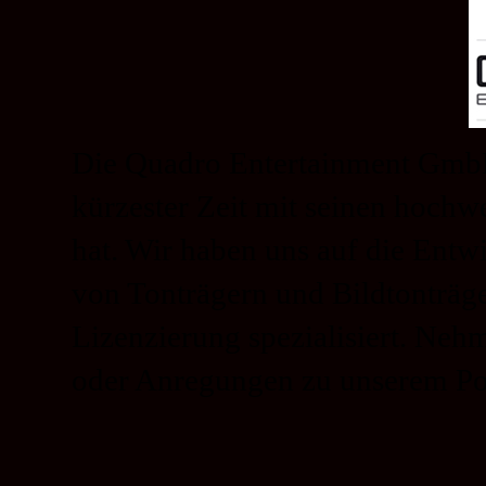
Die Quadro Entertainment GmbH
kürzester Zeit mit seinen hoch
hat. Wir haben uns auf die Entw
von Tonträgern und Bildtonträg
Lizenzierung spezialisiert. Neh
oder Anregungen zu unserem Por