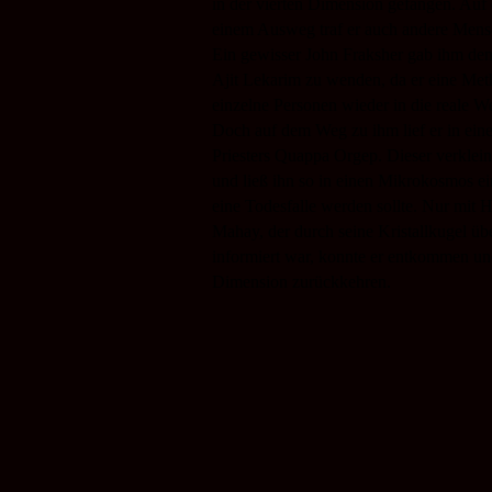
in der vierten Dimension gefangen. Auf
einem Ausweg traf er auch andere Mensc
Ein gewisser John Fraksher gab ihm den 
Ajit Lekarim zu wenden, da er eine Meth
einzelne Personen wieder in die reale W
Doch auf dem Weg zu ihm lief er in ein
Priesters Quappa Orgep. Dieser verklei
und ließ ihn so in einen Mikrokosmos ei
eine Todesfalle werden sollte. Nur mit H
Mahay, der durch seine Kristallkugel üb
informiert war, konnte er entkommen und
Dimension zurückkehren.