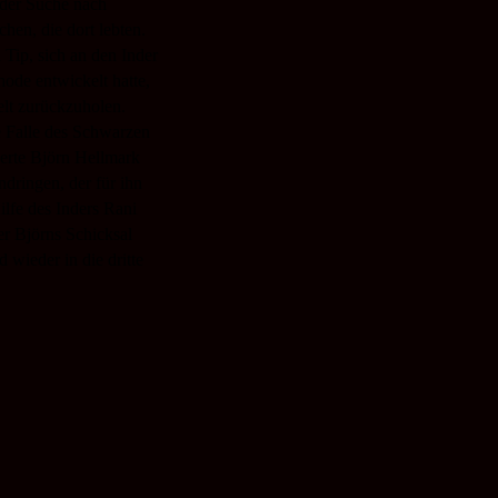
 der Suche nach
hen, die dort lebten.
Tip, sich an den Inder
ode entwickelt hatte,
elt zurückzuholen.
e Falle des Schwarzen
nerte Björn Hellmark
ndringen, der für ihn
ilfe des Inders Rani
er Björns Schicksal
 wieder in die dritte