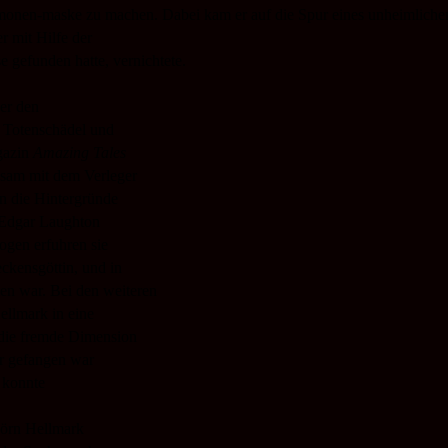
ämonen-
maske zu machen. Dabei kam er auf die Spur eines unheimliche
 mit Hilfe der
 gefunden hatte, vernichtete.
er den
 Totenschädel und
gazin
Amazing Tales
nsam mit dem Verleger
en die Hintergründe
 Edgar Laughton
ogen erfuhren sie
ckensgöttin, und in
en war. Bei den weiteren
ellmark in eine
 die fremde Dimension
er gefangen war
 konnte
jörn Hellmark