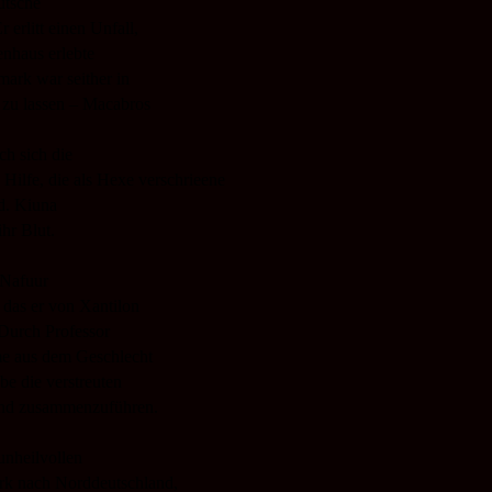
utsche
erlitt einen Unfall,
enhaus erlebte
mark war seither in
 zu lassen – Macabros
h sich die
 Hilfe, die als Hexe verschrieene
d. Kiuna
ihr Blut.
 Nafuur
, das er von Xantilon
 Durch Professor
me aus dem Geschlecht
be die verstreuten
und zusammenzuführen.
nheilvollen
rk nach Norddeutschland,