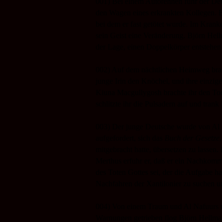
001) Bei einem Autorennen fuhr der De
den Wagen eines erkrankten Kollegen. Er 
bei dem er fast getötet wurde. Im Krank
sein Geist eine Veränderung. Björn Hell
der Lage, einen Doppelkörper entstehen
002) Auf dem nächtlichen Heimweg brac
junge Irin den Knöchel, und ihre einzige
Kiuna Macgullygosh brachte ihr den To
schlitzte ihr die Pulsadern auf und trank 
003)
Der junge Deutsche wurde von Al
aufgefordert, sich das
Buch der Gesetze
mitgebracht hatte, übersetzen zu lassen.
Merthus erfuhr er, daß er ein Nachkom
des Toten Gottes sei, der die Aufgabe ha
Nachfahren der Xantilonier zu suchen 
004) Von einem Traum und Al Nafuurs u
Warnungen getrieben flog Björn Hellma