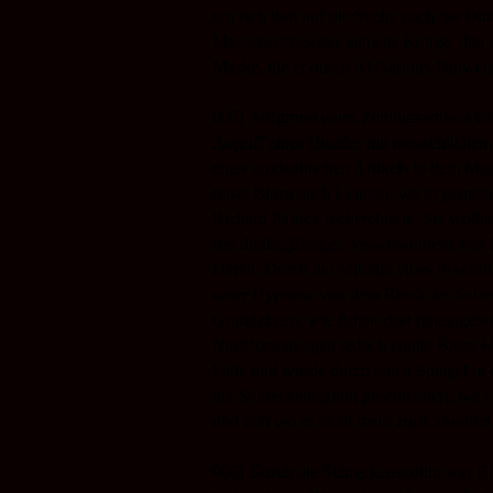
um sich dort auf die Suche nach der D
Menschenfrosches namens Konga, den er
Maske, die er durch Al Nafuurs Hinweise
005)
Aufgrund eines Zeitungsartikels üb
Angriff eines Hundes mit menschlichem
eines unglaublichen Artikels in dem Ma
reiste Björn nach London, wo er gemei
Richard Patrick recherchierte. Sie wollt
des dreißigjährigen Verschwindens von
klären. Durch die Mithilfe eines Psychol
unter Hypnose von dem Reich der Schre
Grundzügen, wie Edgar dort hineingerat
Nachforschungen jedoch tappte Björn H
Falle und wurde durch einen Spiegel in
der Schreckensgöttin geschleudert, wo 
und von wo er nicht mehr zurückkehren
006) Durch die Schreckensgöttin war B