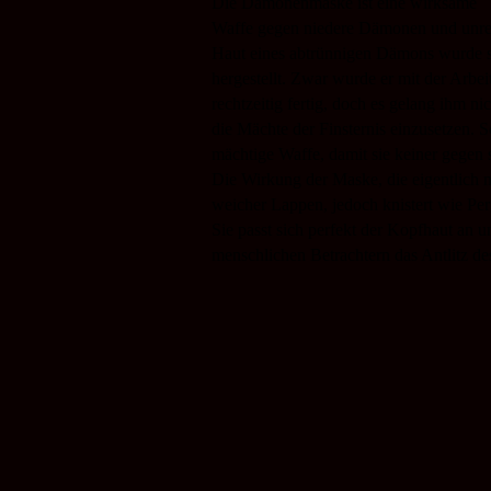
Die Dämonenmaske ist eine wirksame
Waffe gegen niedere Dämonen und unrei
Haut eines abtrünnigen Dämons wurde s
hergestellt. Zwar wurde er mit der Arbe
rechtzeitig fertig, doch es gelang ihm ni
die Mächte der Finsternis einzusetzen. S
mächtige Waffe, damit sie keiner gegen s
Die Wirkung der Maske, die eigentlich m
weicher Lappen, jedoch knistert wie Per
Sie passt sich perfekt der Kopfhaut an u
menschlichen Betrachtern das Antlitz de