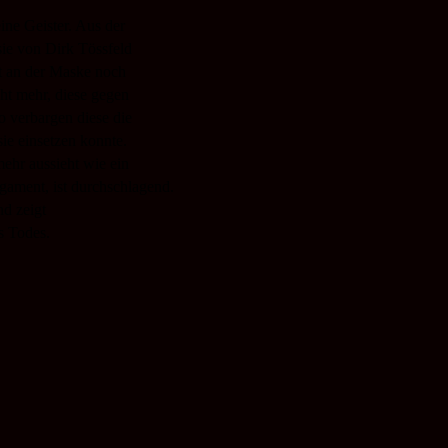
ne Geister. Aus der
ie von Dirk Tössfeld
it an der Maske noch
cht mehr, diese gegen
o verbargen diese die
ie einsetzen konnte.
ehr aussieht wie ein
gament, ist durchschlagend.
nd zeigt
s Todes.