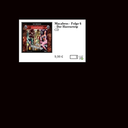
Macabros - Folge 6
- Der Horrortrip
CD
9,99 €