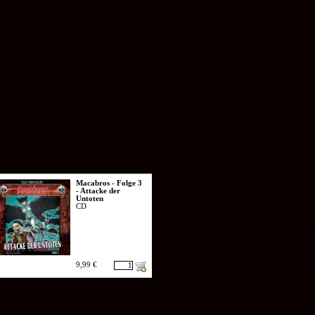
Folge
Rolle
Macabros - Folge 3
- Attacke der
Untoten
CD
Macabros 2
Fred Hors
Macabros 3
Rob Hende
9,99 €