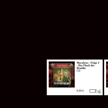
Macabros - Folge 2
- Der Fluch der
Druidin
CD
9,99 €