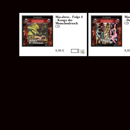
Macabros - Folge 4
Mac
- Konga der
- D
Menschenfrosch
CD
CD
9,99 €
9,9