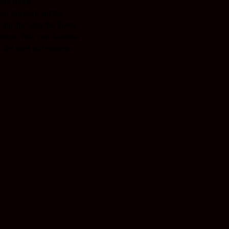
rte Björn
n Priestern auf der
 ihn als Sohn des Toten
prengte Volk von Xantilon
der Insel zu vereinen.