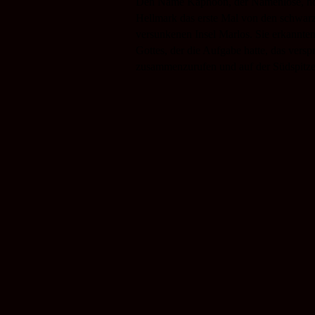
Den Name Kaphoon, der Namenlose, hö
Hellmark das erste Mal von den schwarze
versunkenen Insel Marlos. Sie erkannten
Gottes, der die Aufgabe hatte, das vers
zusammenzurufen und auf der Südspitze 