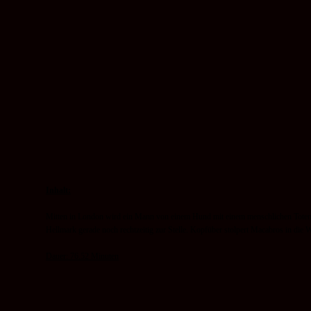
Inhalt:
Mitten in London wird ein Mann von einem Hund mit einem menschlichen Totensc
Hellmark gerade noch rechtzeitig zur Stelle. Kopfüber stolpert Macabros in die
Dauer: 76.52 Minuten