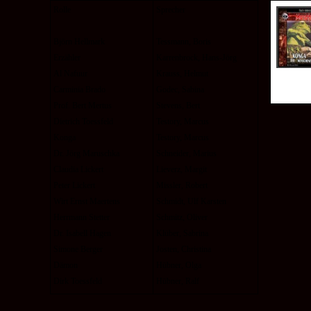
Rolle
Sprecher
Björn Hellmark
Tessmann, Boris
Erzähler
Karrenbrock, Hans-
Jörg
Al Nafuur
Krauss, Helmut
Carminia Brado
Godec, Sabina
Prof. Bert Mertus
Stevens, Bert
Dietrich Toessfeld
Testory, Marcus
Konga
Testory, Marcus
Dr. Jörg Maruschka
Schneider, Marius
Claudia Lickert
Lieverz, Margit
Peter Lickert
Missler, Robert
Wirt Ernst Maertens
Schmidt, Ulf Karsten
Herrmann Stetter
Schmitz, Oliver
Dr. Isabell Hagen
Klüber, Sabrina
Simone Berger
Josten, Christina
Dämon
Hübner, Olga
Dirk Toessfeld
Hübner, Ralf